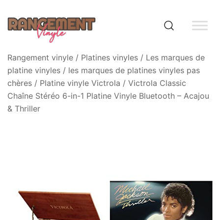
Skip
to
content
Rangement vinyle
Rangement vinyle
/
Platines vinyles
/
Les marques de
platine vinyles
/
les marques de platines vinyles pas
chères
/
Platine vinyle Victrola
/ Victrola Classic
Chaîne Stéréo 6-in-1 Platine Vinyle Bluetooth – Acajou
& Thriller