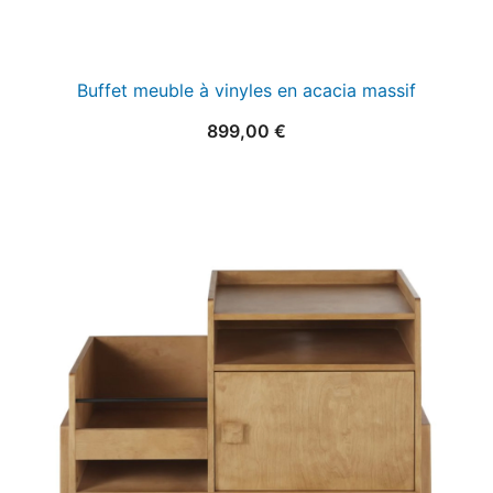
Buffet meuble à vinyles en acacia massif
899,00
€