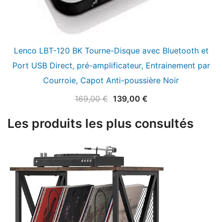
Lenco LBT-120 BK Tourne-Disque avec Bluetooth et
Port USB Direct, pré-amplificateur, Entrainement par
Courroie, Capot Anti-poussière Noir
Le
Le
169,00
€
139,00
€
prix
prix
Les produits les plus consultés
initial
actuel
était :
est :
169,00 €.
139,00 €.