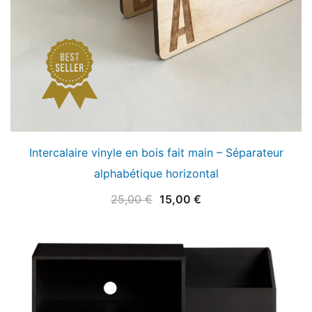
Intercalaire vinyle en bois fait main – Séparateur
alphabétique horizontal
Le
Le
25,00
€
15,00
€
prix
prix
initial
actuel
était :
est :
25,00 €.
15,00 €.