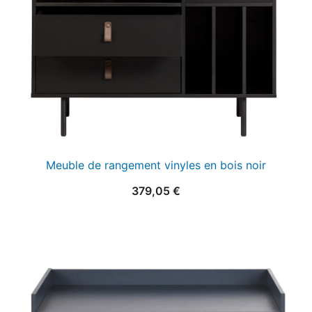
Meuble de rangement vinyles en bois noir
379,05
€