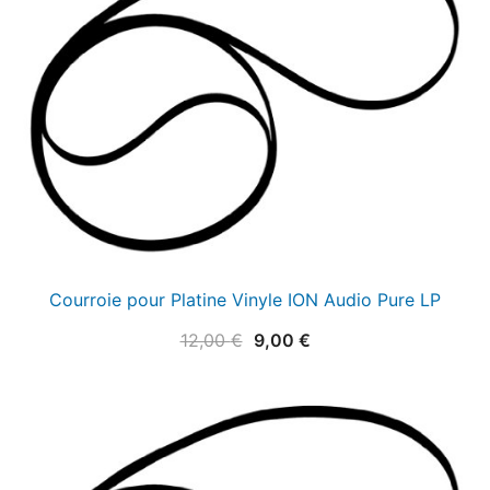
Courroie pour Platine Vinyle ION Audio Pure LP
Le
Le
12,00
€
9,00
€
prix
prix
initial
actuel
était :
est :
12,00 €.
9,00 €.