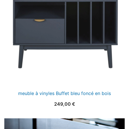
meuble à vinyles Buffet bleu foncé en bois
249,00
€