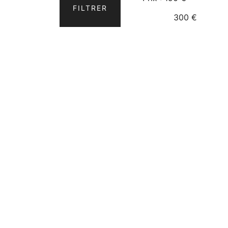
FILTRER
min
max
300 €