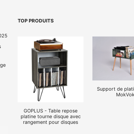
TOP PRODUITS
2025
s
age
Support de plati
MokVo
GOPLUS - Table repose
platine tourne disque avec
rangement pour disques