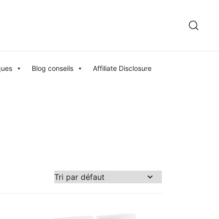
ques
Blog conseils
Affiliate Disclosure
296 €
270
296