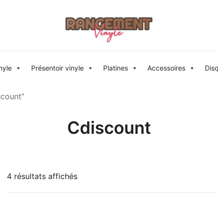
Rangement vinyle
nyle
Présentoir vinyle
Platines
Accessoires
Dis
scount”
Cdiscount
4 résultats affichés
191 €
191
217
244