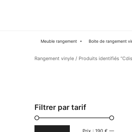
Skip
to
content
Meuble rangement
Boite de rangement vi
Rangement vinyle
/ Produits identifiés “Cdi
Filtrer par tarif
Prix
Prix
Prix :
190 €
—