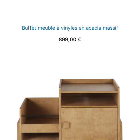
Buffet meuble à vinyles en acacia massif
899,00
€