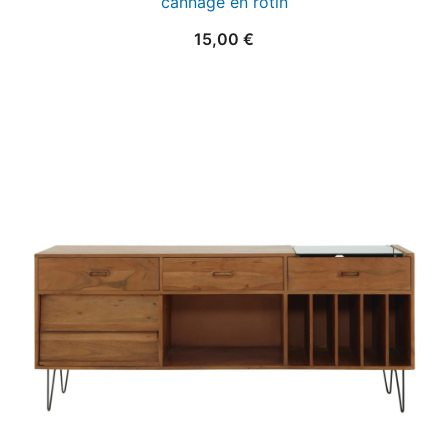
cannage en rotin
15,00
€