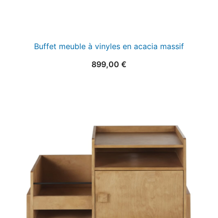
Buffet meuble à vinyles en acacia massif
899,00
€