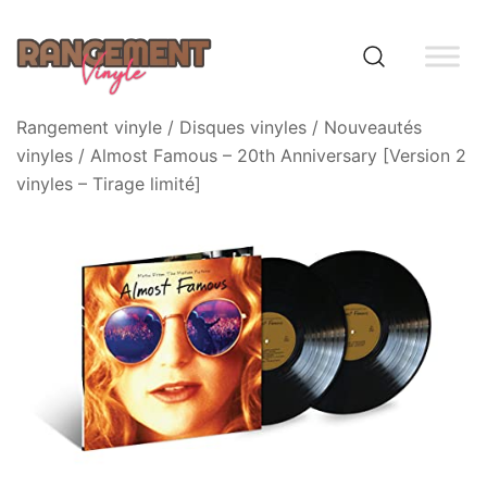
Skip
to
content
Rangement vinyle
Rangement vinyle
/
Disques vinyles
/
Nouveautés
vinyles
/ Almost Famous – 20th Anniversary [Version 2
vinyles – Tirage limité]