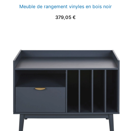
Meuble de rangement vinyles en bois noir
379,05
€