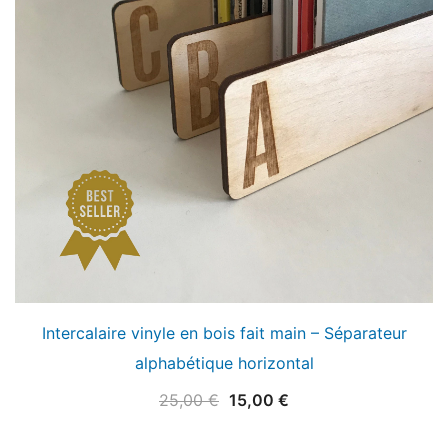
Intercalaire vinyle en bois fait main – Séparateur
alphabétique horizontal
Le
Le
25,00
€
15,00
€
prix
prix