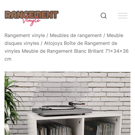
Skip
to
content
Rangement vinyle
Rangement vinyle
/
Meubles de rangement
/
Meuble
disques vinyles
/ Atlojoys Boîte de Rangement de
vinyles Meuble de Rangement Blanc Brillant 71x34x36
cm