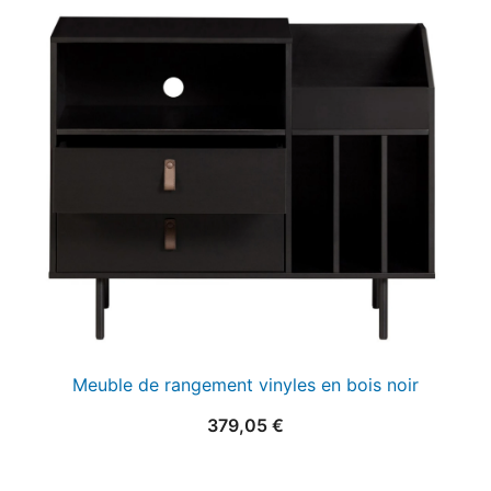
initial
actuel
était :
est :
25,00 €.
15,00 €.
Meuble de rangement vinyles en bois noir
379,05
€