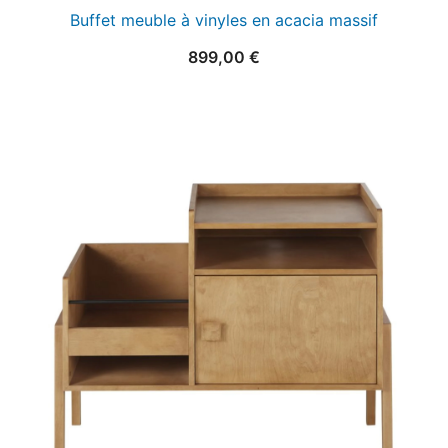
Buffet meuble à vinyles en acacia massif
899,00
€