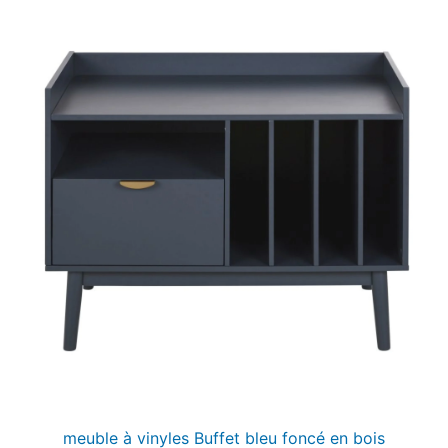
meuble à vinyles Buffet bleu foncé en bois