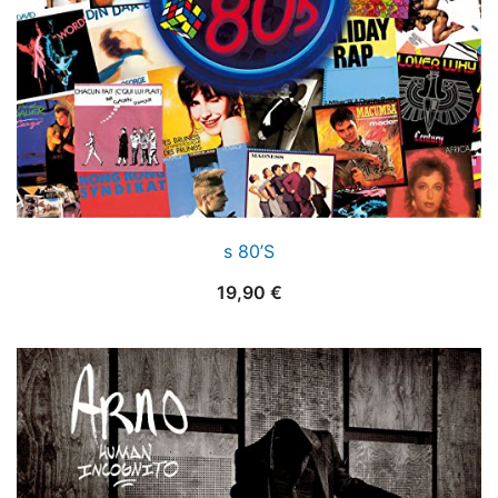
s 80’S
19,90
€