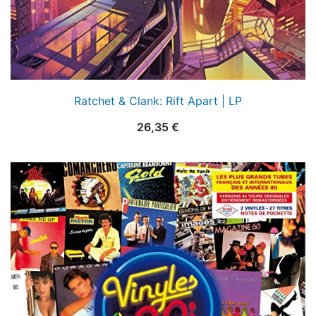
Ratchet & Clank: Rift Apart | LP
26,35
€