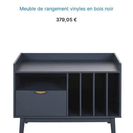
Meuble de rangement vinyles en bois noir
379,05
€