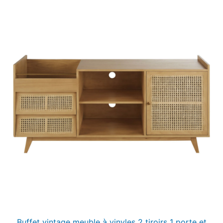
Buffet vintage meuble à vinyles 2 tiroirs 1 porte et