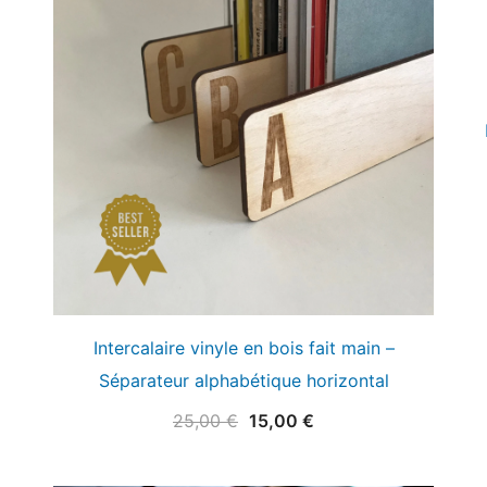
Intercalaire vinyle en bois fait main –
Séparateur alphabétique horizontal
Le
Le
25,00
€
15,00
€
prix
prix
initial
actuel