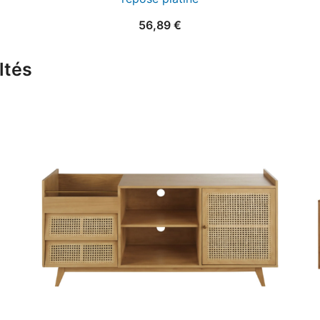
56,89
€
ltés