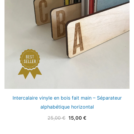
Intercalaire vinyle en bois fait main – Séparateur
alphabétique horizontal
Le
Le
25,00
€
15,00
€
prix
prix
initial
actuel