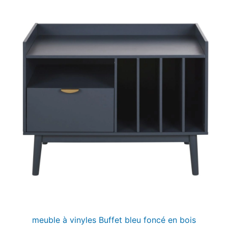
meuble à vinyles Buffet bleu foncé en bois