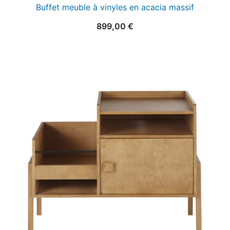
Buffet meuble à vinyles en acacia massif
899,00
€