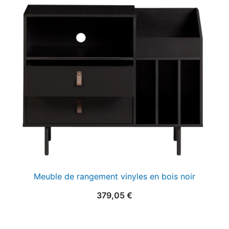
était :
est :
25,00 €.
15,00 €.
Meuble de rangement vinyles en bois noir
379,05
€