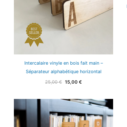
Intercalaire vinyle en bois fait main –
Séparateur alphabétique horizontal
Le
Le
25,00
€
15,00
€
prix
prix
initial
actuel
était :
est :
25,00 €.
15,00 €.