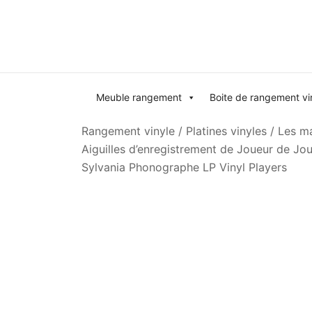
Skip
to
content
Meuble rangement
Boite de rangement vi
Rangement vinyle
/
Platines vinyles
/
Les ma
Aiguilles d’enregistrement de Joueur de J
Sylvania Phonographe LP Vinyl Players