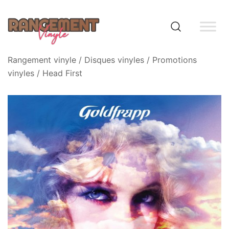
Skip
to
content
Rangement vinyle
Rangement vinyle
/
Disques vinyles
/
Promotions
vinyles
/ Head First