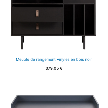
Meuble de rangement vinyles en bois noir
379,05
€