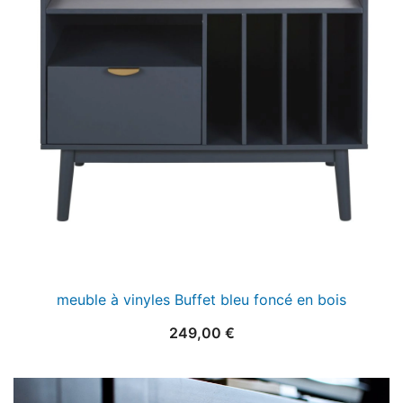
meuble à vinyles Buffet bleu foncé en bois
249,00
€