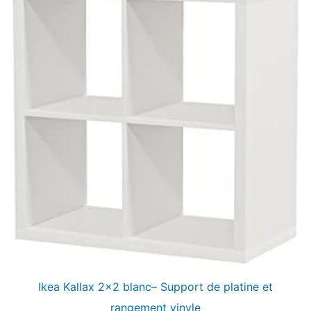
Ikea Kallax 2×2 blanc– Support de platine et
rangement vinyle