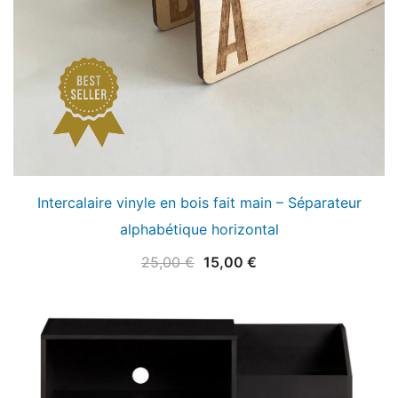
Intercalaire vinyle en bois fait main – Séparateur
alphabétique horizontal
Le
Le
25,00
€
15,00
€
prix
prix
initial
actuel
était :
est :
25,00 €.
15,00 €.