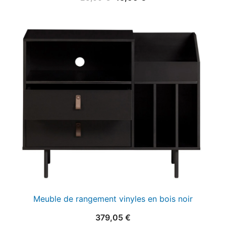
prix
prix
initial
actuel
était :
est :
25,00 €.
15,00 €.
Meuble de rangement vinyles en bois noir
379,05
€