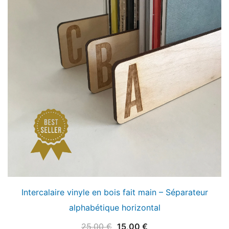
Intercalaire vinyle en bois fait main – Séparateur
alphabétique horizontal
Le
Le
25,00
€
15,00
€