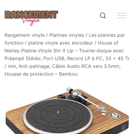
Skip
to
content
Rangement vinyle
Rangement vinyle
/
Platines vinyles
/
Les platines par
fonction
/
platine vinyle avec encodeur
/ House of
Marley Platine Vinyle Stir It Up – Tourne-disque avec
Préampli Stéréo, Port USB, Record LP à PC, 33 + 45 Tr
/ min, Anti-patinage, Câble Audio RCA vers 3.5mm,
Housse de protection – Bambou