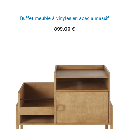
Buffet meuble à vinyles en acacia massif
899,00
€