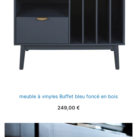
meuble à vinyles Buffet bleu foncé en bois
249,00
€