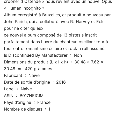
crooner d Ostende » nous revient avec un nouvel Opus
« Human Incognito ».
Album enregistré à Bruxelles, et produit à nouveau par
John Parish, qui a collaboré avec PJ Harvey et Eels
pour ne citer qu eux,
ce nouvel album composé de 13 pistes s inscrit
parfaitement dans l uvre du chanteur, oscillant tour à
tour entre romantisme éclairé et rock n roll assumé.
Is Discontinued By Manufacturer ‏ : ‎ Non
Dimensions du produit (L x l x h) ‏ : ‎ 30.48 x 7.62 x
30.48 cm; 420 grammes
Fabricant ‏ : ‎ Naive
Date de sortie d’origine ‏ : ‎ 2016
Label ‏ : ‎ Naive
ASIN ‏ : ‎ B017NEICIM
Pays d’origine ‏ : ‎ France
Nombre de disques ‏ : ‎ 1