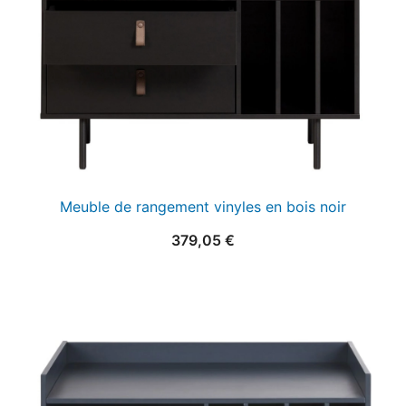
Meuble de rangement vinyles en bois noir
379,05
€