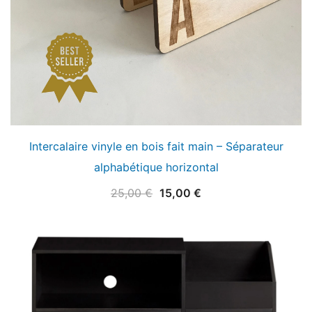
Intercalaire vinyle en bois fait main – Séparateur
alphabétique horizontal
Le
Le
25,00
€
15,00
€
prix
prix
initial
actuel
était :
est :
25,00 €.
15,00 €.