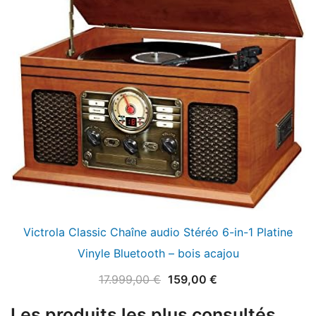
Victrola Classic Chaîne audio Stéréo 6-in-1 Platine
Vinyle Bluetooth – bois acajou
Le
Le
17.999,00
€
159,00
€
prix
prix
Les produits les plus consultés
initial
actuel