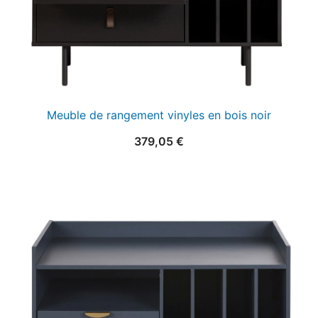
Meuble de rangement vinyles en bois noir
379,05
€