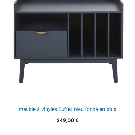
meuble à vinyles Buffet bleu foncé en bois
249,00
€