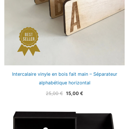
Intercalaire vinyle en bois fait main – Séparateur
alphabétique horizontal
Le
Le
25,00
€
15,00
€
prix
prix
initial
actuel
était :
est :
25,00 €.
15,00 €.