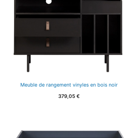
Meuble de rangement vinyles en bois noir
379,05
€