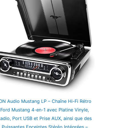
ON Audio Mustang LP – Chaîne Hi-Fi Rétro
Ford Mustang 4-en-1 avec Platine Vinyle,
adio, Port USB et Prise AUX, ainsi que des
Puissantes Enceintes Stéréo Intégrées –