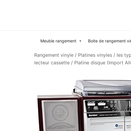
Skip
to
content
Meuble rangement
Boite de rangement vi
Rangement vinyle
/
Platines vinyles
/
les ty
lecteur cassette / Platine disque (Import A