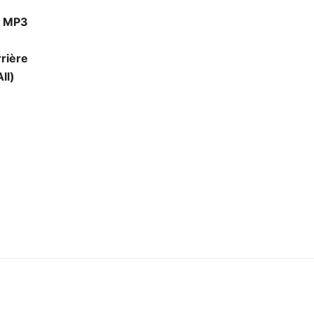
t MP3
rrière
ll)