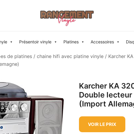
Rangement vinyle
nyle
Présentoir vinyle
Platines
Accessoires
Dis
pes de platines
/
chaine hifi avec platine vinyle
/ Karcher KA
llemagne)
Karcher KA 320
Double lecteur 
(Import Allema
VOIR LE PRIX