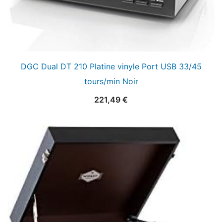
DGC Dual DT 210 Platine vinyle Port USB 33/45
tours/min Noir
221,49
€