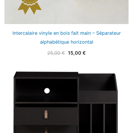
Intercalaire vinyle en bois fait main – Séparateur
alphabétique horizontal
Le
Le
25,00
€
15,00
€
prix
prix
initial
actuel
était :
est :
25,00 €.
15,00 €.