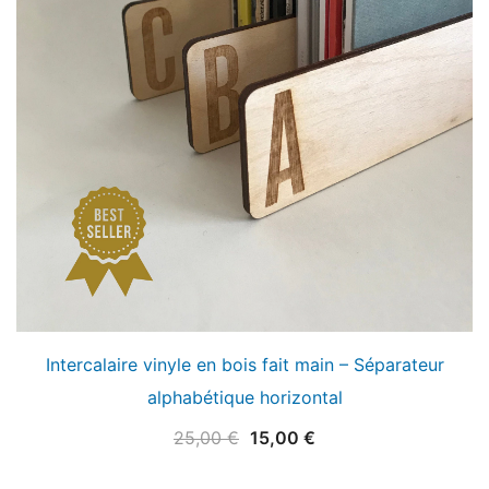
Intercalaire vinyle en bois fait main – Séparateur
alphabétique horizontal
Le
Le
25,00
€
15,00
€
prix
prix