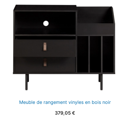
initial
actuel
était :
est :
25,00 €.
15,00 €.
Meuble de rangement vinyles en bois noir
379,05
€