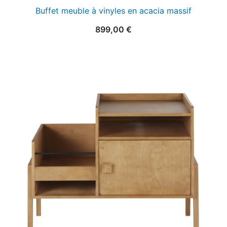
Buffet meuble à vinyles en acacia massif
899,00
€