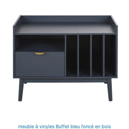
meuble à vinyles Buffet bleu foncé en bois