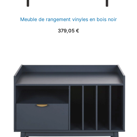
Meuble de rangement vinyles en bois noir
379,05
€