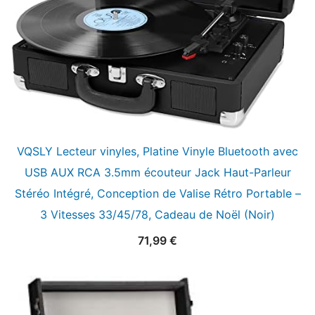
VQSLY Lecteur vinyles, Platine Vinyle Bluetooth avec
USB AUX RCA 3.5mm écouteur Jack Haut-Parleur
Stéréo Intégré, Conception de Valise Rétro Portable –
3 Vitesses 33/45/78, Cadeau de Noël (Noir)
71,99
€