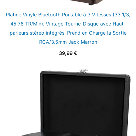
Platine Vinyle Bluetooth Portable à 3 Vitesses (33 1/3,
45 78 TR/Min), Vintage Tourne-Disque avec Haut-
parleurs stéréo intégrés, Prend en Charge la Sortie
RCA/3.5mm Jack Marron
39,99
€