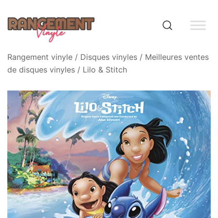
Skip
to
content
Rangement vinyle
Rangement vinyle
/
Disques vinyles
/
Meilleures ventes
de disques vinyles
/ Lilo & Stitch