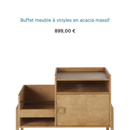
Buffet meuble à vinyles en acacia massif
899,00
€