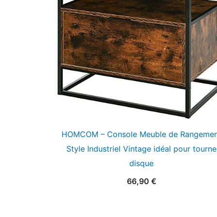
HOMCOM – Console Meuble de Rangemen
Style Industriel Vintage idéal pour tourne
disque
66,90
€