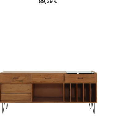
89,39
€