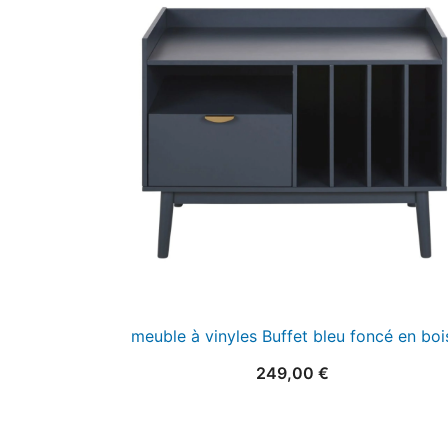
meuble à vinyles Buffet bleu foncé en boi
249,00
€