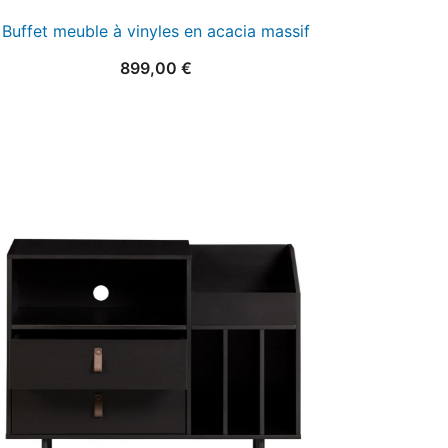
Buffet meuble à vinyles en acacia massif
899,00
€