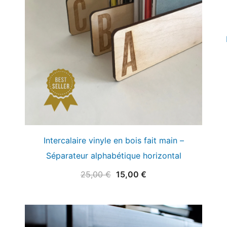
Intercalaire vinyle en bois fait main –
Séparateur alphabétique horizontal
Le
Le
25,00
€
15,00
€
prix
prix
initial
actuel
était :
est :
25,00 €.
15,00 €.