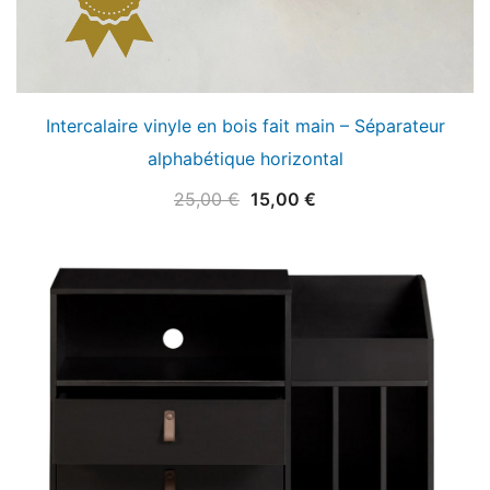
Intercalaire vinyle en bois fait main – Séparateur
alphabétique horizontal
Le
Le
25,00
€
15,00
€
prix
prix
initial
actuel
était :
est :
25,00 €.
15,00 €.