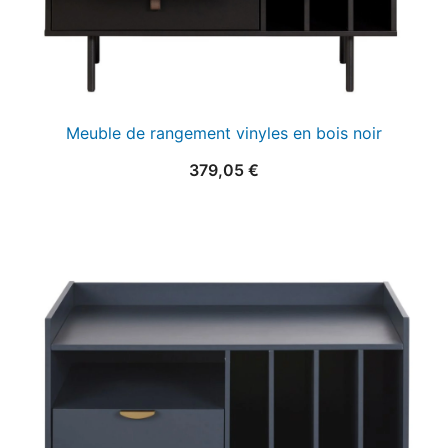
Meuble de rangement vinyles en bois noir
379,05
€