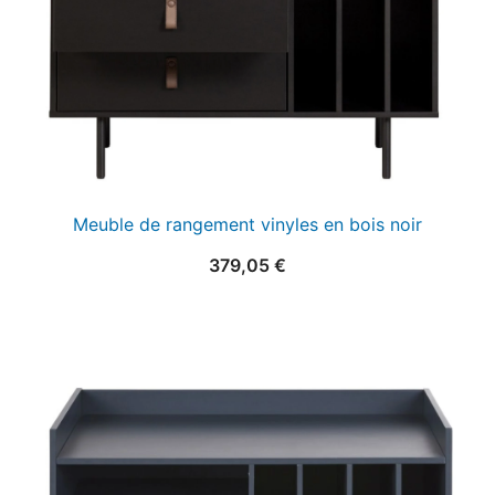
Meuble de rangement vinyles en bois noir
379,05
€