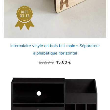
Intercalaire vinyle en bois fait main – Séparateur
alphabétique horizontal
Le
Le
25,00
€
15,00
€
prix
prix
initial
actuel
était :
est :
25,00 €.
15,00 €.