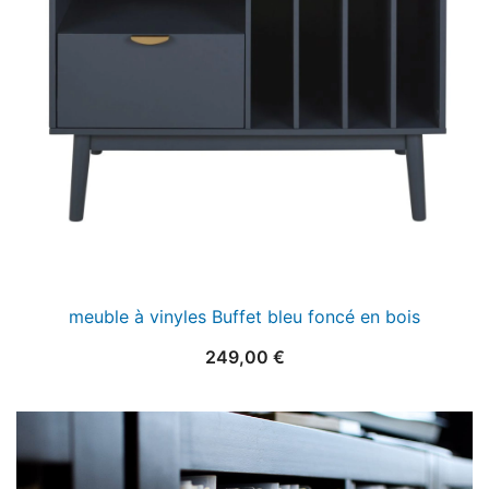
meuble à vinyles Buffet bleu foncé en bois
249,00
€