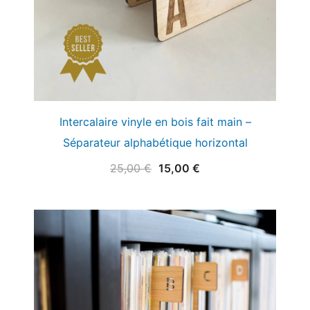
Intercalaire vinyle en bois fait main –
Séparateur alphabétique horizontal
Le
Le
25,00
€
15,00
€
prix
prix
initial
actuel
était :
est :
25,00 €.
15,00 €.