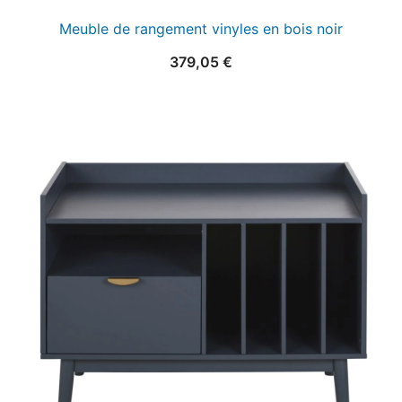
Meuble de rangement vinyles en bois noir
379,05
€