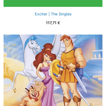
Exciter | The Singles
117,71
€