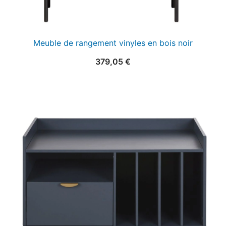
Meuble de rangement vinyles en bois noir
379,05
€