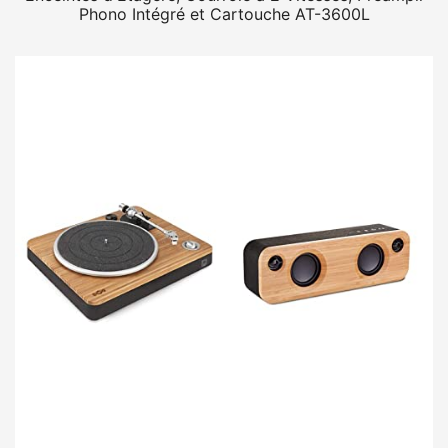
Phono Intégré et Cartouche AT-3600L