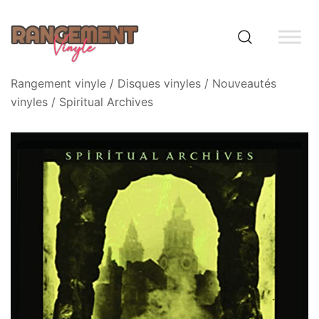
Skip
to
content
Rangement vinyle
Rangement vinyle
/
Disques vinyles
/
Nouveautés
vinyles
/ Spiritual Archives