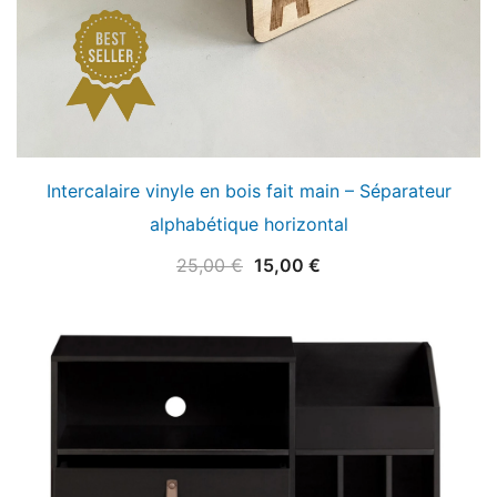
Intercalaire vinyle en bois fait main – Séparateur
alphabétique horizontal
Le
Le
25,00
€
15,00
€
prix
prix
initial
actuel
était :
est :
25,00 €.
15,00 €.