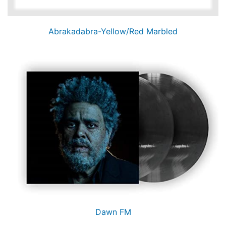
Abrakadabra-Yellow/Red Marbled
Dawn FM