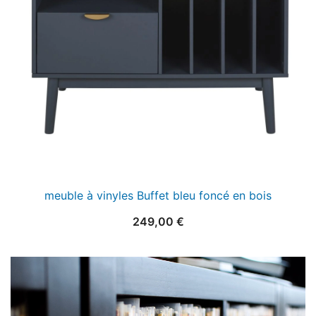
meuble à vinyles Buffet bleu foncé en bois
249,00
€