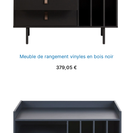
Meuble de rangement vinyles en bois noir
379,05
€