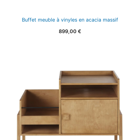
Buffet meuble à vinyles en acacia massif
899,00
€