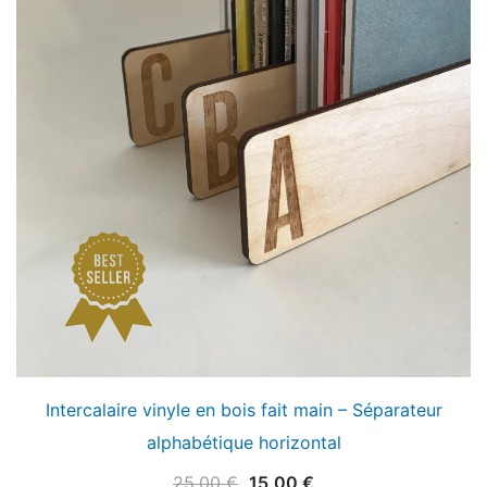
Intercalaire vinyle en bois fait main – Séparateur
alphabétique horizontal
Le
Le
25,00
€
15,00
€