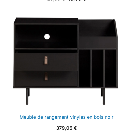
prix
prix
initial
actuel
était :
est :
25,00 €.
15,00 €.
Meuble de rangement vinyles en bois noir
379,05
€