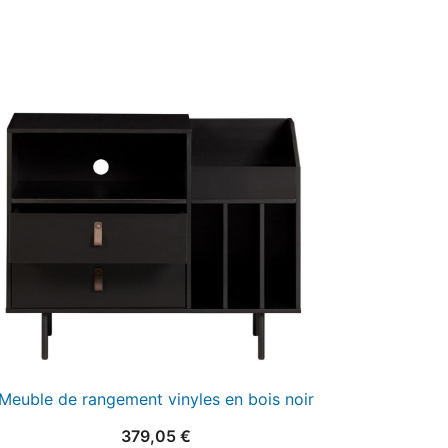
Meuble de rangement vinyles en bois noir
379,05
€