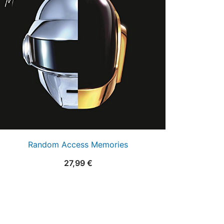
Random Access Memories
27,99
€