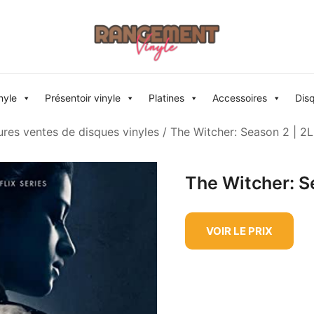
Rangement vinyle
nyle
Présentoir vinyle
Platines
Accessoires
Dis
ures ventes de disques vinyles
/ The Witcher: Season 2 | 2
The Witcher: S
VOIR LE PRIX