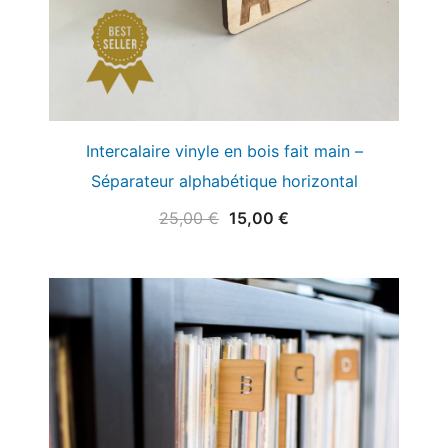
Intercalaire vinyle en bois fait main –
Séparateur alphabétique horizontal
Le
Le
25,00
€
15,00
€
prix
prix
initial
actuel
était :
est :
25,00 €.
15,00 €.