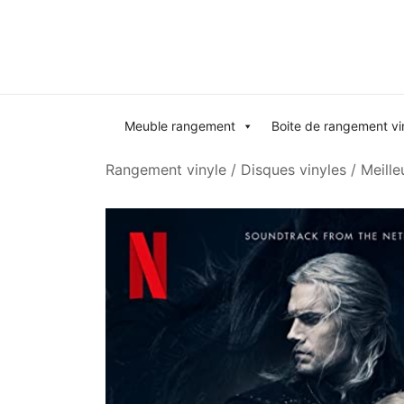
Skip
to
content
Meuble rangement
Boite de rangement vi
Rangement vinyle
/
Disques vinyles
/
Meille