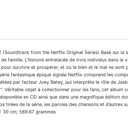
undtrack from the Netflix Original Series) Basé sur la sé
 de famille. L’histoire entrelacée de trois individus dans l
t pour survivre et prospérer, et où le bien et le mal ne son
a série fantastique épique signée Netflix comprend les com
tées par l’acteur Joey Batey, qui interprète le rôle de Jaskie
r”. Véritable objet à collectionner pour les fans, cet albu
 disponible en CD ainsi que dans une magnifique édition do
s tirées de la série, les paroles des chansons et d’autres su
t (L x l x h) ‏ : ‎ 30 x 1 x 30 cm; 589.67 grammes