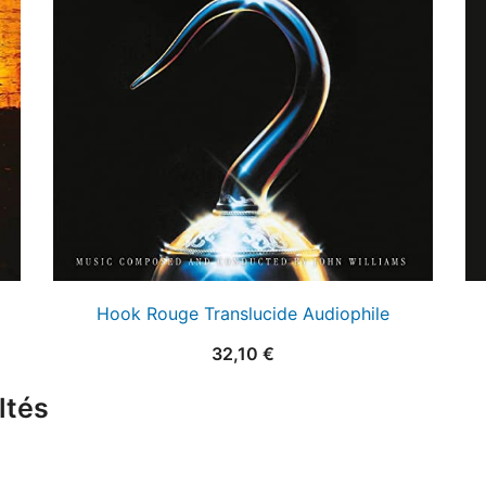
Hook Rouge Translucide Audiophile
32,10
€
ltés