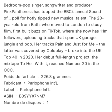
Bedroom-pop singer, songwriter and producer
PinkPantheress has topped the BBC’s annual Sound
of… poll for hotly tipped new musical talent. The 20-
year-old from Bath, who moved to London to study
film, first built buzz on TikTok, where she now has 1.1m
followers, uploading tracks that span UK garage,
jungle and pop. Her tracks Pain and Just for Me – the
latter was covered by Coldplay – broke into the UK
Top 40 in 2020. Her debut full-length project, the
mixtape To Hell With It, reached Number 20 in the
OCC.
Poids de l’article ‏ : ‎ 226.8 grammes
Fabricant ‏ : ‎ Parlophone Int’L
Label ‏ : ‎ Parlophone Int’L
ASIN ‏ : ‎ B09YYX7NM7
Nombre de disques ‏ : ‎ 1