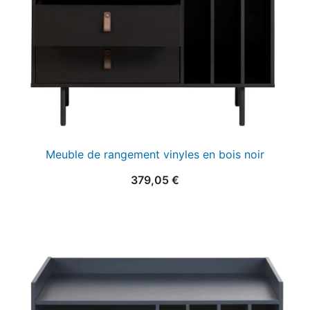
Meuble de rangement vinyles en bois noir
379,05
€