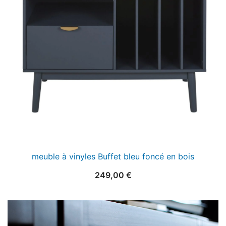
meuble à vinyles Buffet bleu foncé en bois
249,00
€