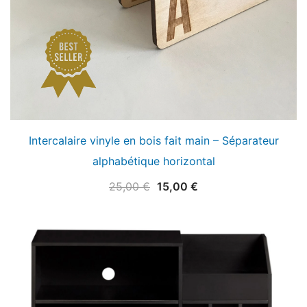
Intercalaire vinyle en bois fait main – Séparateur
alphabétique horizontal
Le
Le
25,00
€
15,00
€
prix
prix
initial
actuel
était :
est :
25,00 €.
15,00 €.