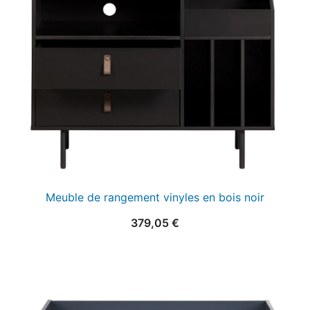
Meuble de rangement vinyles en bois noir
379,05
€