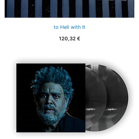
to Hell with It
120,32
€