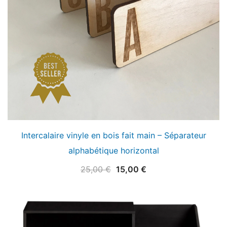
Intercalaire vinyle en bois fait main – Séparateur
alphabétique horizontal
Le
Le
25,00
€
15,00
€
prix
prix
initial
actuel
était :
est :
25,00 €.
15,00 €.