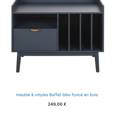
meuble à vinyles Buffet bleu foncé en bois
249,00
€