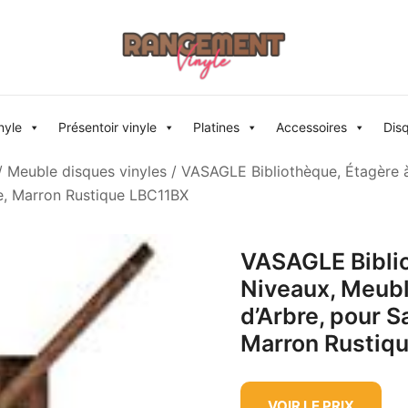
Rangement vinyle
nyle
Présentoir vinyle
Platines
Accessoires
Dis
/
Meuble disques vinyles
/ VASAGLE Bibliothèque, Étagère 
e, Marron Rustique LBC11BX
VASAGLE Biblio
Niveaux, Meub
d’Arbre, pour S
Marron Rustiq
VOIR LE PRIX