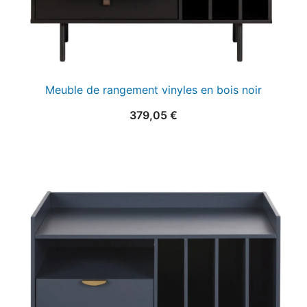
Meuble de rangement vinyles en bois noir
379,05
€