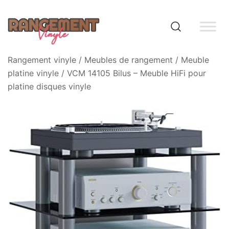
Skip
to
content
Rangement vinyle
Rangement vinyle
/
Meubles de rangement
/
Meuble
platine vinyle
/ VCM 14105 Bilus – Meuble HiFi pour
platine disques vinyle