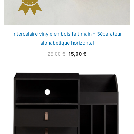
Intercalaire vinyle en bois fait main – Séparateur
alphabétique horizontal
Le
Le
25,00
€
15,00
€
prix
prix
initial
actuel
était :
est :
25,00 €.
15,00 €.