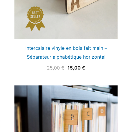
Intercalaire vinyle en bois fait main –
Séparateur alphabétique horizontal
Le
Le
25,00
€
15,00
€
prix
prix
initial
actuel
était :
est :
25,00 €.
15,00 €.