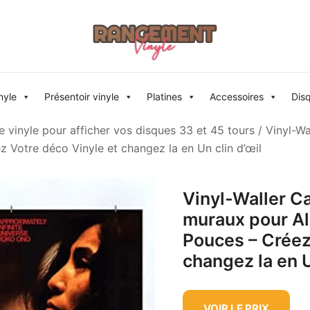
Rangement vinyle
nyle
Présentoir vinyle
Platines
Accessoires
Dis
 vinyle pour afficher vos disques 33 et 45 tours
/ Vinyl-Wa
z Votre déco Vinyle et changez la en Un clin d’œil
Vinyl-Waller Ca
muraux pour Al
Pouces – Créez
changez la en U
VOIR LE PRIX