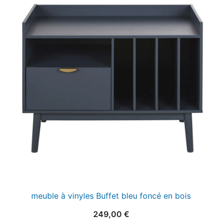
meuble à vinyles Buffet bleu foncé en bois
249,00
€