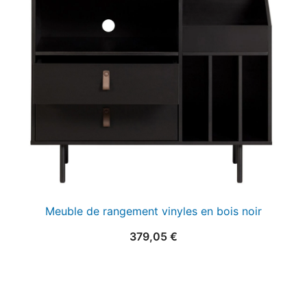
25,00 €.
15,00 €.
Meuble de rangement vinyles en bois noir
379,05
€