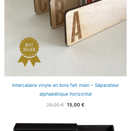
Intercalaire vinyle en bois fait main – Séparateur
alphabétique horizontal
Le
Le
25,00
€
15,00
€
prix
prix
initial
actuel
était :
est :