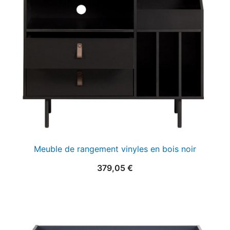
Meuble de rangement vinyles en bois noir
379,05
€