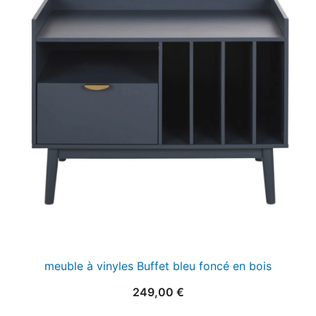
meuble à vinyles Buffet bleu foncé en bois
249,00
€