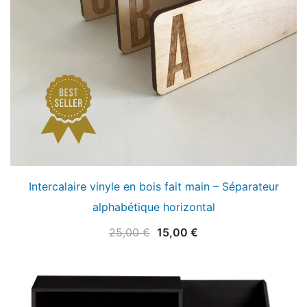
Intercalaire vinyle en bois fait main – Séparateur
alphabétique horizontal
Le
Le
25,00
€
15,00
€
prix
prix
initial
actuel
était :
est :
25,00 €.
15,00 €.