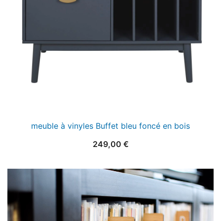
meuble à vinyles Buffet bleu foncé en bois
249,00
€