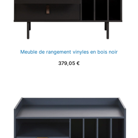
Meuble de rangement vinyles en bois noir
379,05
€