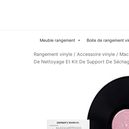
Skip
to
content
Meuble rangement
Boite de rangement vi
Rangement vinyle
/
Accessoire vinyle
/
Mach
De Nettoyage Et Kit De Support De Séchage