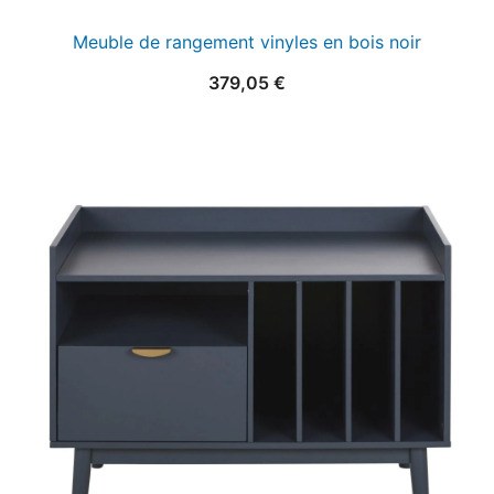
Meuble de rangement vinyles en bois noir
379,05
€