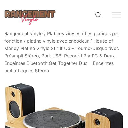
Skip
to
content
Rangement vinyle
Rangement vinyle
/
Platines vinyles
/
Les platines par
fonction
/
platine vinyle avec encodeur
/ House of
Marley Platine Vinyle Stir It Up – Tourne-Disque avec
Préampli Stéréo, Port USB, Record LP à PC & Deux
Enceintes Bluetooth Get Together Duo – Enceintes
bibliothèques Stereo