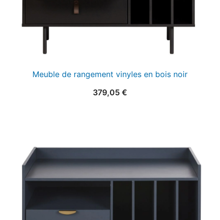
Meuble de rangement vinyles en bois noir
379,05
€