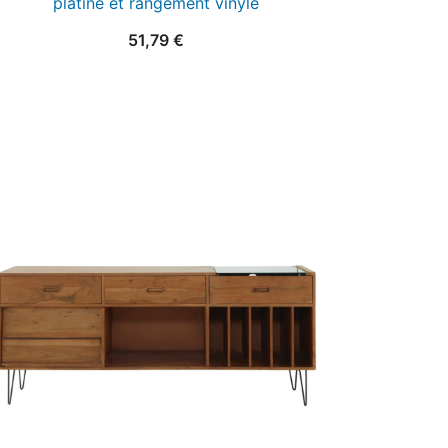
platine et rangement vinyle
51,79
€