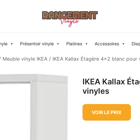
Rangement vinyle
nyle
Présentoir vinyle
Platines
Accessoires
Dis
/
Meuble vinyle IKEA
/ IKEA Kallax Étagère 4×2 blanc pour 
IKEA Kallax Ét
vinyles
VOIR LE PRIX