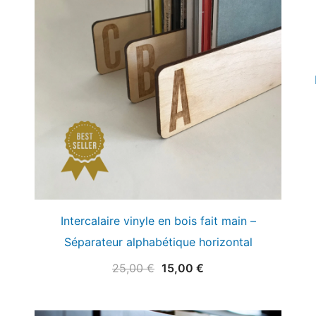
Intercalaire vinyle en bois fait main –
Séparateur alphabétique horizontal
Le
Le
25,00
€
15,00
€
prix
prix
initial
actuel