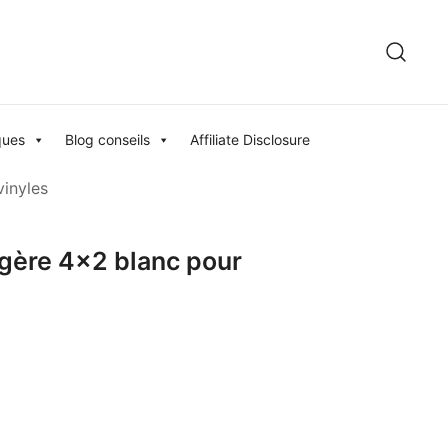
ques
Blog conseils
Affiliate Disclosure
vinyles
agère 4×2 blanc pour