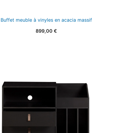
Buffet meuble à vinyles en acacia massif
899,00
€