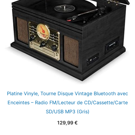
Platine Vinyle, Tourne Disque Vintage Bluetooth avec
Enceintes – Radio FM/Lecteur de CD/Cassette/Carte
SD/USB MP3 (Gris)
129,99
€