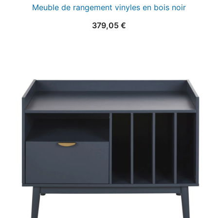
Meuble de rangement vinyles en bois noir
379,05
€