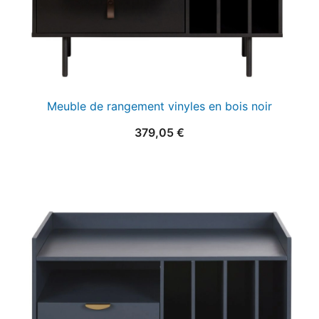
Meuble de rangement vinyles en bois noir
379,05
€