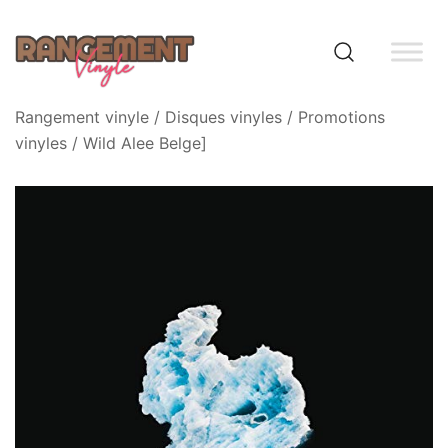
Skip
to
content
Rangement vinyle
Rangement vinyle
/
Disques vinyles
/
Promotions
vinyles
/ Wild Alee Belge]