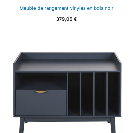
Meuble de rangement vinyles en bois noir
379,05
€