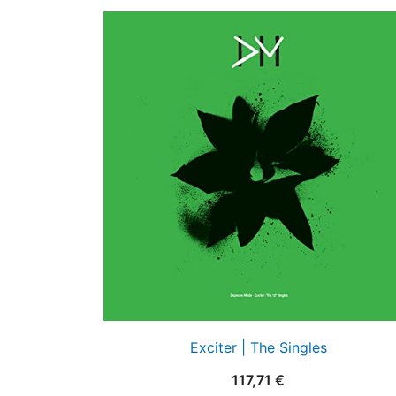
Exciter | The Singles
117,71
€