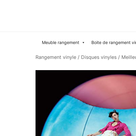
Skip
to
content
Meuble rangement
Boite de rangement vi
Rangement vinyle
/
Disques vinyles
/
Meille