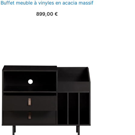
Buffet meuble à vinyles en acacia massif
899,00
€