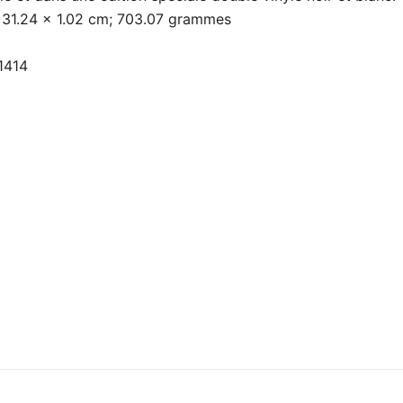
uit (L x l x h) ‏ : ‎ 31.24 x 31.24 x 1.02 cm; 703.07 grammes
194397051414