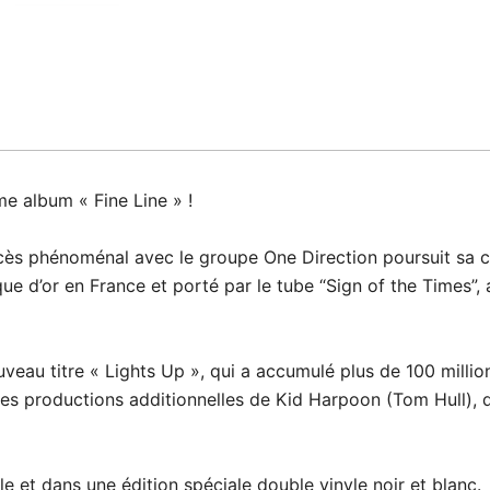
e album « Fine Line » !
cès phénoménal avec le groupe One Direction poursuit sa c
e d’or en France et porté par le tube “Sign of the Times”, a
uveau titre « Lights Up », qui a accumulé plus de 100 milli
des productions additionnelles de Kid Harpoon (Tom Hull), qu
e et dans une édition spéciale double vinyle noir et blanc.