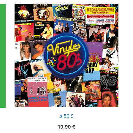
s 80’S
19,90
€