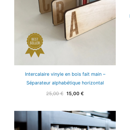
Intercalaire vinyle en bois fait main –
Séparateur alphabétique horizontal
Le
Le
25,00
€
15,00
€
prix
prix
initial
actuel
était :
est :
25,00 €.
15,00 €.