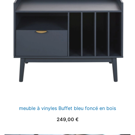
meuble à vinyles Buffet bleu foncé en bois
249,00
€