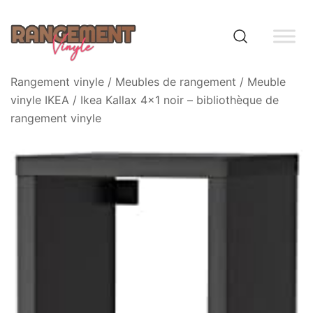
Skip
to
content
Rangement vinyle
Rangement vinyle
/
Meubles de rangement
/
Meuble
vinyle IKEA
/ Ikea Kallax 4×1 noir – bibliothèque de
rangement vinyle