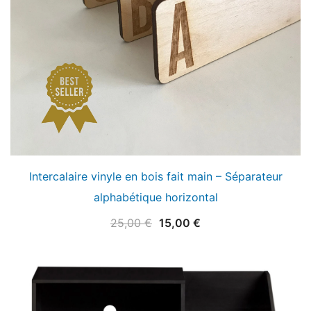
Intercalaire vinyle en bois fait main – Séparateur
alphabétique horizontal
Le
Le
25,00
€
15,00
€
prix
prix
initial
actuel
était :
est :
25,00 €.
15,00 €.