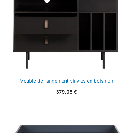
Meuble de rangement vinyles en bois noir
379,05
€