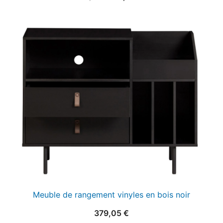
prix
prix
initial
actuel
était :
est :
25,00 €.
15,00 €.
Meuble de rangement vinyles en bois noir
379,05
€