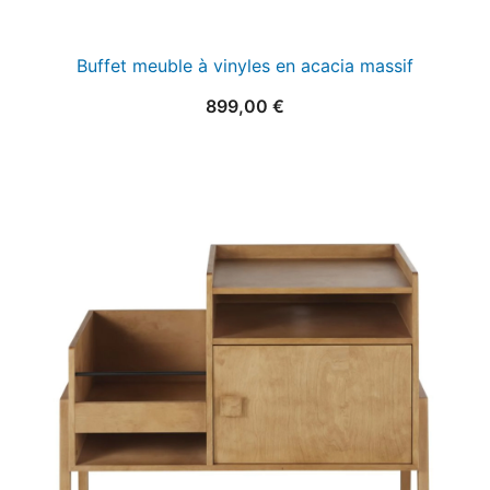
Buffet meuble à vinyles en acacia massif
899,00
€