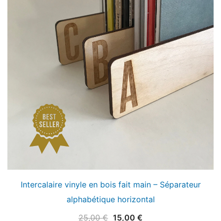
Intercalaire vinyle en bois fait main – Séparateur
alphabétique horizontal
Le
Le
25,00
€
15,00
€