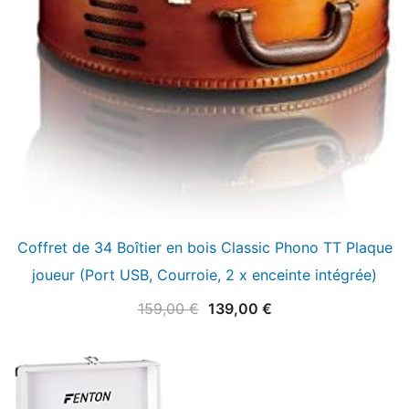
Coffret de 34 Boîtier en bois Classic Phono TT Plaque
joueur (Port USB, Courroie, 2 x enceinte intégrée)
Le
Le
159,00
€
139,00
€
prix
prix
initial
actuel
était :
est :
159,00 €.
139,00 €.